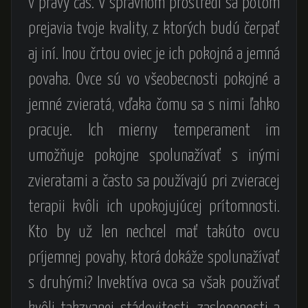
v pravý čas. V správnom prostredí sa potom
prejavia tvoje kvality, z ktorých budú čerpať
aj iní. Inou črtou oviec je ich pokojná a jemná
povaha. Ovce sú vo všeobecnosti pokojné a
jemné zvieratá, vďaka čomu sa s nimi ľahko
pracuje. Ich mierny temperament im
umožňuje pokojne spolunažívať s inými
zvieratami a často sa používajú pri zvieracej
terapii kvôli ich upokojujúcej prítomnosti.
Kto by už len nechcel mať takúto ovcu
príjemnej povahy, ktorá dokáže spolunažívať
s druhými? Invektíva ovca sa však používať