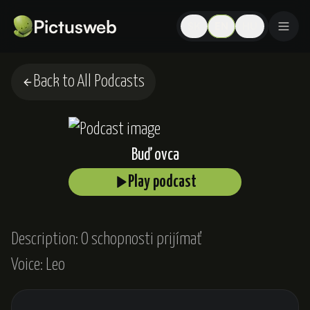
Pictusweb
SK
EN
HU
Back to All Podcasts
Buď ovca
Play podcast
Description:
O schopnosti prijímať
Voice:
Leo