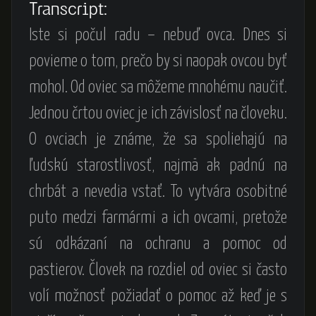
Transcript:
Iste si počul radu – nebuď ovca. Dnes si
povieme o tom, prečo by si naopak ovcou byť
mohol. Od oviec sa môžeme mnohému naučiť.
Jednou črtou oviec je ich závislosť na človeku.
O ovciach je známe, že sa spoliehajú na
ľudskú starostlivosť, najmä ak padnú na
chrbát a nevedia vstať. To vytvára osobitné
puto medzi farmármi a ich ovcami, pretože
sú odkázaní na ochranu a pomoc od
pastierov. Človek na rozdiel od oviec si často
volí možnosť požiadať o pomoc až keď je s