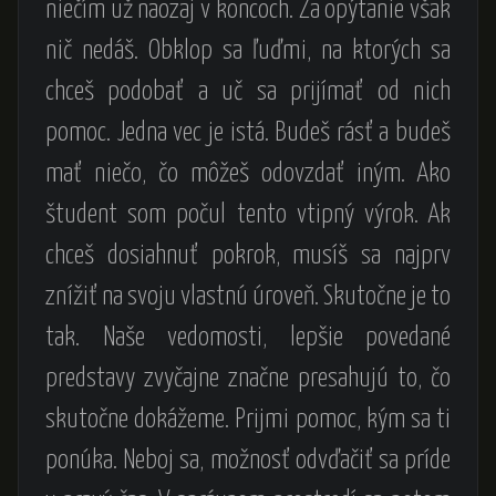
niečím už naozaj v koncoch. Za opýtanie však
nič nedáš. Obklop sa ľuďmi, na ktorých sa
chceš podobať a uč sa prijímať od nich
pomoc. Jedna vec je istá. Budeš rásť a budeš
mať niečo, čo môžeš odovzdať iným. Ako
študent som počul tento vtipný výrok. Ak
chceš dosiahnuť pokrok, musíš sa najprv
znížiť na svoju vlastnú úroveň. Skutočne je to
tak. Naše vedomosti, lepšie povedané
predstavy zvyčajne značne presahujú to, čo
skutočne dokážeme. Prijmi pomoc, kým sa ti
ponúka. Neboj sa, možnosť odvďačiť sa príde